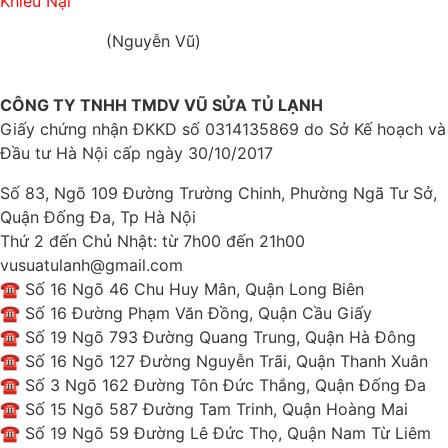
Khiếu Nại
0812 341 341
(Nguyễn Vũ)
CÔNG TY TNHH TMDV VŨ SỬA TỦ LẠNH
Giấy chứng nhận ĐKKD số 0314135869 do Sở Kế hoạch và
Đầu tư Hà Nội cấp ngày 30/10/2017
Số 83, Ngõ 109 Đường Trường Chinh, Phường Ngã Tư Sở,
Quận Đống Đa, Tp Hà Nội
Thứ 2 đến Chủ Nhật: từ 7h00 đến 21h00
vusuatulanh@gmail.com
☎ Số 16 Ngõ 46 Chu Huy Mân, Quận Long Biên
☎ Số 16 Đường Phạm Văn Đồng, Quận Cầu Giấy
☎ Số 19 Ngõ 793 Đường Quang Trung, Quận Hà Đông
☎ Số 16 Ngõ 127 Đường Nguyễn Trãi, Quận Thanh Xuân
☎ Số 3 Ngõ 162 Đường Tôn Đức Thắng, Quận Đống Đa
☎ Số 15 Ngõ 587 Đường Tam Trinh, Quận Hoàng Mai
☎ Số 19 Ngõ 59 Đường Lê Đức Thọ, Quận Nam Từ Liêm