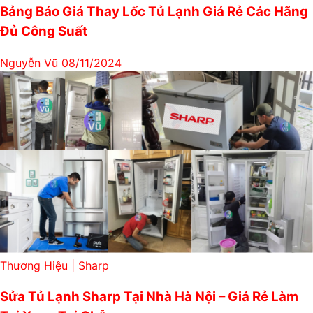
Bảng Báo Giá Thay Lốc Tủ Lạnh Giá Rẻ Các Hãng
Đủ Công Suất
Nguyễn Vũ
08/11/2024
Thương Hiệu | Sharp
Sửa Tủ Lạnh Sharp Tại Nhà Hà Nội – Giá Rẻ Làm